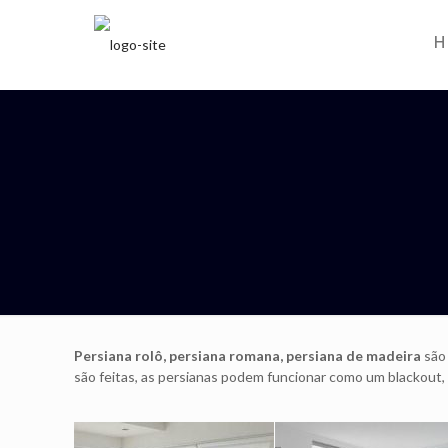
Persiana rolô, persiana romana, persiana de madeira
são 
são feitas, as persianas podem funcionar como um blackout