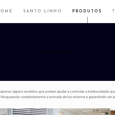
HOME
SANTO LINHO
PRODUTOS
Persianas
apenas alguns modelos que podem ajudar a controlar a luminosidade qu
, bloqueando completamente a entrada de luz externa e garantindo um a